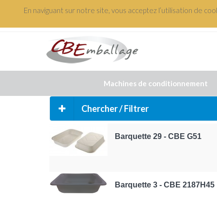
En naviguant sur notre site, vous acceptez l’utilisation de co
+(33) 3 88 48 61 82
Machines de conditionnement
Chercher / Filtrer
Barquette 29 - CBE G51
Barquette 3 - CBE 2187H45