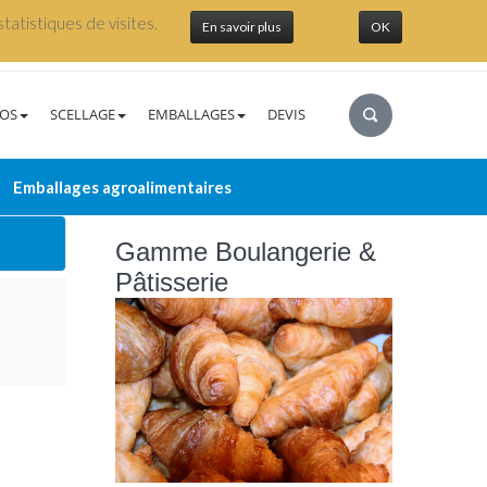
tatistiques de visites.
En savoir plus
OK
POS
SCELLAGE
EMBALLAGES
DEVIS
Emballages agroalimentaires
Gamme Boulangerie &
Pâtisserie