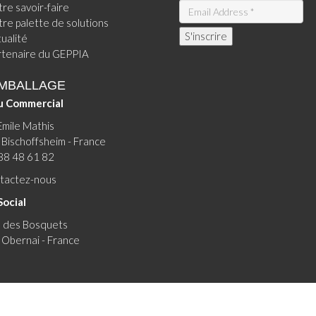
re savoir-faire
re palette de solutions
ualité
rtenaire du GEPPIA
EMBALLAGE
u Commercial
Emile Mathis
Bischoffsheim - France
88 48 61 82
tactez-nous
Social
e des Bosquets
Obernai - France