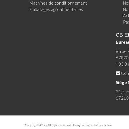
Machines de conditionnement
Not
Emballages agroalimentaires
Not
Act
Pa
CB 
Burea
8, rue 
67870 
+33 3 
Con
Siège 
21, ru
67210 
Copyright 2017 - All rights reserved | Designed by
nexteo interactive