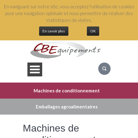
En naviguant sur notre site, vous acceptez l’utilisation de cookies
+(33) 3 88 04 54 49
pour une navigation optimale et nous permettre de réaliser des
statistiques de visites.
En savoir plus
OK
Machines de conditionnement
QUI SOMMES NOUS ?
Emballages agroalimentaires
NOS ÉQUIPEMENTS
Machines de
NOS SERVICES