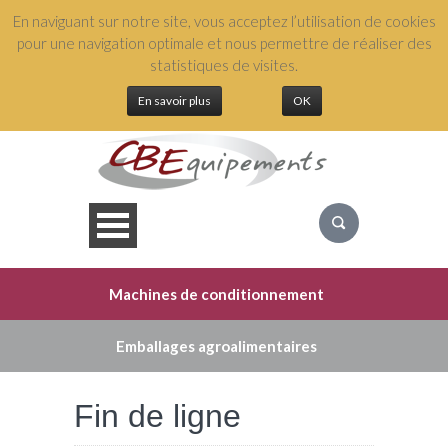
En naviguant sur notre site, vous acceptez l’utilisation de cookies
+(33) 3 88 04 54 49
pour une navigation optimale et nous permettre de réaliser des
statistiques de visites.
En savoir plus
OK
Machines de conditionnement
QUI SOMMES NOUS ?
Emballages agroalimentaires
NOS ÉQUIPEMENTS
Fin de ligne
NOS SERVICES