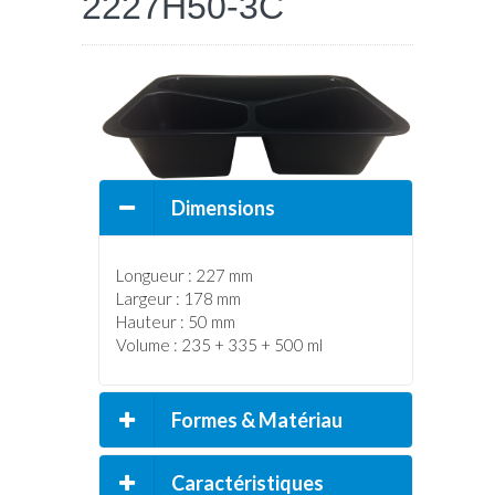
2227H50-3C
DEVIS
Dimensions
Longueur : 227 mm
Largeur : 178 mm
Hauteur : 50 mm
Volume : 235 + 335 + 500 ml
Formes & Matériau
Caractéristiques