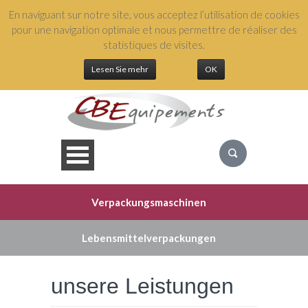
En naviguant sur notre site, vous acceptez l’utilisation de cookies
+(33) 3 88 04 54 49
pour une navigation optimale et nous permettre de réaliser des
statistiques de visites.
Lesen Sie mehr
OK
Verpackungsmaschinen
WER SIND WIR?
Lebensmittelverpackungen
UNSERE
AUSRÜSTUNG
unsere Leistungen
UNSERE LEISTUNGEN