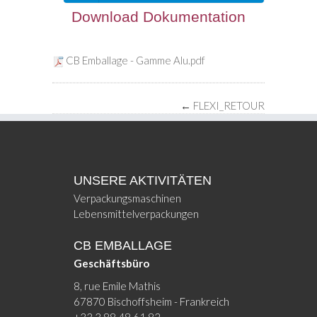
Download Dokumentation
FLEXI_APPLICATIONS_TITRE
CB Emballage - Gamme Alu.pdf
←
FLEXI_RETOUR
UNSERE AKTIVITÄTEN
Verpackungsmaschinen
Lebensmittelverpackungen
CB EMBALLAGE
Geschäftsbüro
8, rue Emile Mathis
67870 Bischoffsheim - Frankreich
+33 3 88 48 61 82