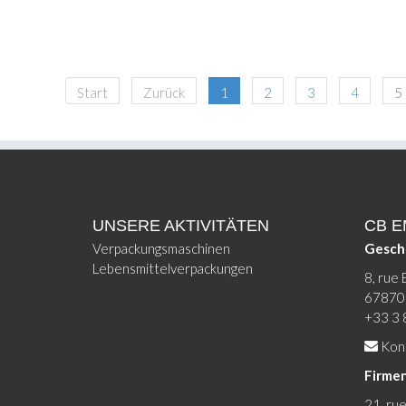
Start
Zurück
1
2
3
4
5
UNSERE AKTIVITÄTEN
CB 
Verpackungsmaschinen
Gesch
Lebensmittelverpackungen
8, rue 
67870 
+33 3 
Kont
Firmen
21, ru