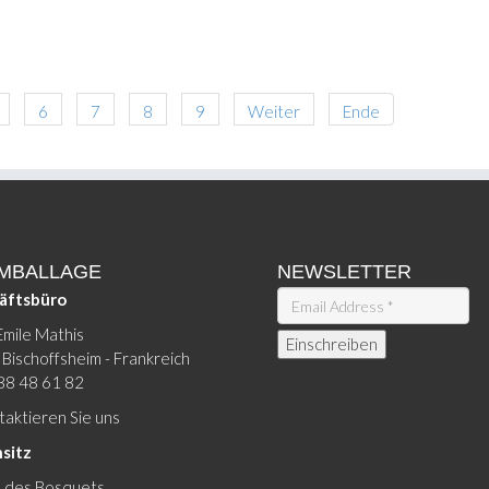
6
7
8
9
Weiter
Ende
EMBALLAGE
NEWSLETTER
äftsbüro
Emile Mathis
Bischoffsheim - Frankreich
88 48 61 82
aktieren Sie uns
sitz
e des Bosquets