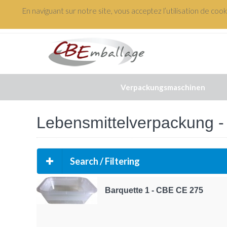
En naviguant sur notre site, vous acceptez l’utilisation de coo
+(33) 3 88 48 61 82
Verpackungsmaschinen
Lebensmittelverpackung -
Search / Filtering
Barquette 1 - CBE CE 275