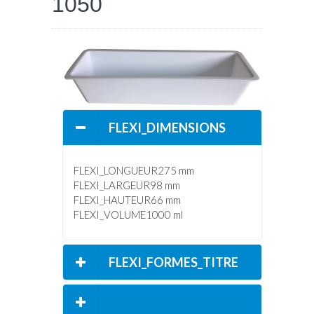
1050
NACH
ANWENDUNGEN
FLEXI_DIMENSIONS
FLEXI_LONGUEUR275 mm
FLEXI_LARGEUR98 mm
FLEXI_HAUTEUR66 mm
FLEXI_VOLUME1000 ml
FLEXI_FORMES_TITRE