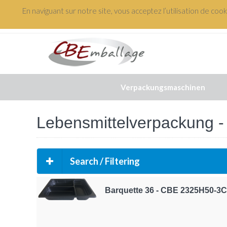
En naviguant sur notre site, vous acceptez l’utilisation de coo
+(33) 3 88 48 61 82
Verpackungsmaschinen
Lebensmittelverpackung 
Search / Filtering
Barquette 36 - CBE 2325H50-3C