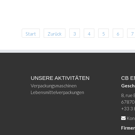
Start
Zurück
3
4
5
6
7
UNSERE AKTIVITÄTEN
CB 
Verpackungsmaschinen
Gesch
Lebensmittelverpackungen
8, rue 
67870 
+33 3 
Kont
Firmen