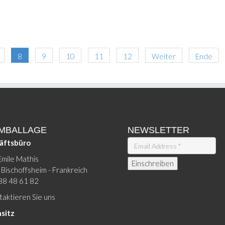
8
9
10
11
12
Weiter
Ende
EMBALLAGE
NEWSLETTER
äftsbüro
Emile Mathis
Bischoffsheim - Frankreich
88 48 61 82
aktieren Sie uns
sitz