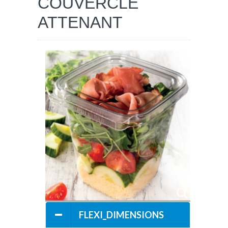
COUVERCLE
NACH
ANWENDUNGEN
ATTENANT
FLEXI_DIMENSIONS