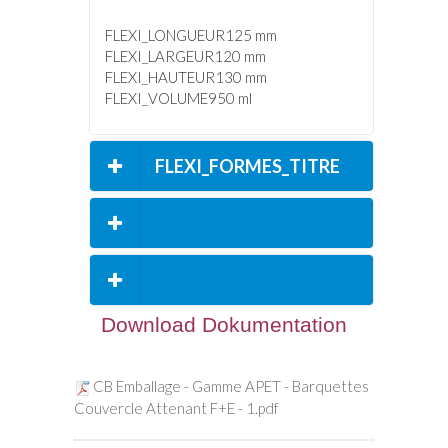
FLEXI_LONGUEUR125 mm
FLEXI_LARGEUR120 mm
FLEXI_HAUTEUR130 mm
FLEXI_VOLUME950 ml
FLEXI_FORMES_TITRE
FLEXI_CARACTERISTIQUES
Download Dokumentation
FLEXI_APPLICATIONS_TITRE
CB Emballage - Gamme APET - Barquettes
Couvercle Attenant F+E - 1.pdf