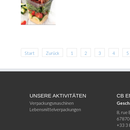
Start
Zurück
1
2
3
4
5
UNSERE AKTIVITÄTEN
CB 
Verpackungsmaschinen
Gesch
Lebensmittelverpackungen
8, rue 
67870 
+33 3 