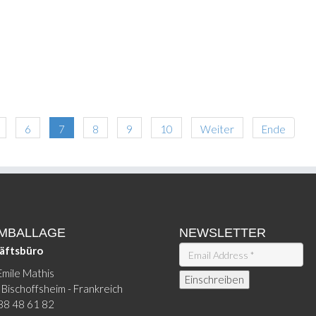
6
7
8
9
10
Weiter
Ende
EMBALLAGE
NEWSLETTER
äftsbüro
Emile Mathis
Bischoffsheim - Frankreich
88 48 61 82