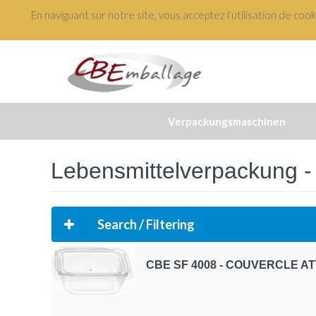
En naviguant sur notre site, vous acceptez l’utilisation de coo
+(33) 3 88 48 61 82
Verpackungsmaschinen
Lebensmittelverpackung -
Search / Filtering
CBE SF 4008 - COUVERCLE A