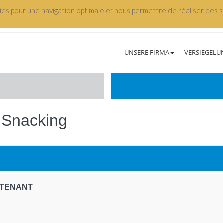
kies pour une navigation optimale et nous permettre de réaliser des st
UNSERE FIRMA
VERSIEGELU
 Snacking
TTENANT